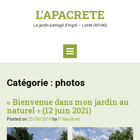
S
L'APACRETE
k
i
p
Le jardin partagé d'Ingré – Loiret (45140)
t
o
c
o
n
t
e
n
Catégorie :
photos
t
« Bienvenue dans mon jardin au
naturel » (12 juin 2021)
Posted on
25/08/2019
by
P. Naudinet