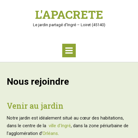
S
L'APACRETE
k
i
p
Le jardin partagé d'Ingré – Loiret (45140)
t
o
c
o
n
t
e
n
Nous rejoindre
t
Venir au jardin
Notre jardin est idéalement situé au cœur des habitations,
dans le centre de la
ville d’Ingré
, dans la zone périurbaine de
l’agglomération d’
Orléans
.