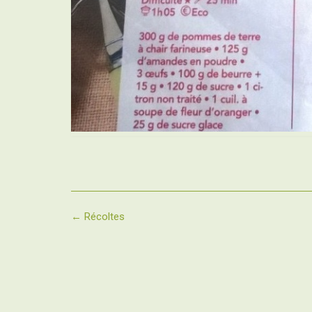
Post
←
Récoltes
navigation