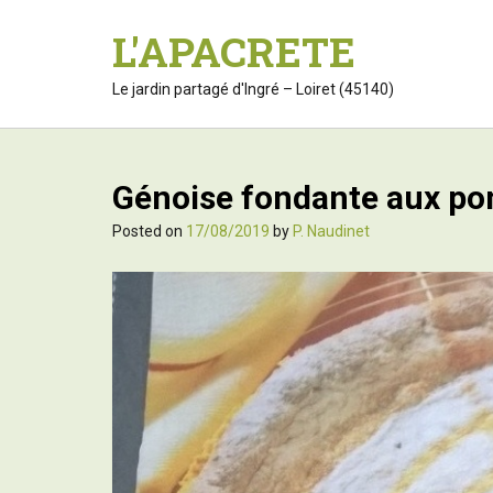
S
L'APACRETE
k
i
p
Le jardin partagé d'Ingré – Loiret (45140)
t
o
c
o
Génoise fondante aux po
n
t
Posted on
17/08/2019
by
P. Naudinet
e
n
t