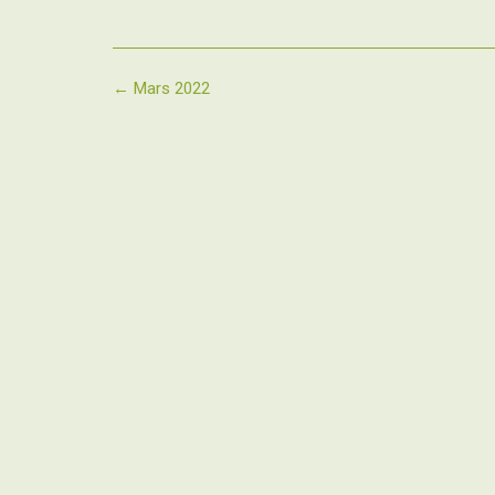
Post
←
Mars 2022
navigation