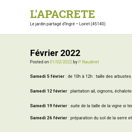
S
L'APACRETE
k
i
p
Le jardin partagé d'Ingré – Loiret (45140)
t
o
c
o
Février 2022
n
t
Posted on
01/02/2022
by
P. Naudinet
e
n
Samedi 5 février
: de 10h à 12h : taille des arbustes 
t
Samedi 12 février
: plantation ail, oignons, échalot
Samedi 19 février
: suite de la taille de la vigne si 
Samedi 26 février
: préparation du sol de la serre et