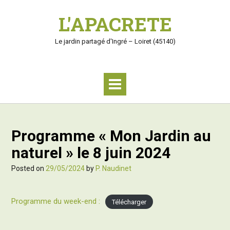
S
L'APACRETE
k
i
p
Le jardin partagé d'Ingré – Loiret (45140)
t
o
c
o
n
t
e
n
Programme « Mon Jardin au
t
naturel » le 8 juin 2024
Posted on
29/05/2024
by
P. Naudinet
Programme du week-end :
Télécharger