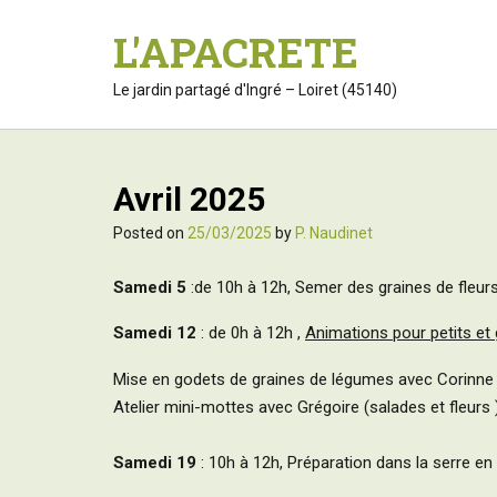
S
L'APACRETE
k
i
p
Le jardin partagé d'Ingré – Loiret (45140)
t
o
c
o
Avril 2025
n
t
Posted on
25/03/2025
by
P. Naudinet
e
n
Samedi 5
:de 10h à 12h, Semer des graines de fleurs
t
Samedi 12
: de 0h à 12h ,
Animations pour petits et
Mise en godets de graines de légumes avec Corinne 
Atelier mini-mottes avec Grégoire (salades et fleurs )
Samedi 19
: 10h à 12h, Préparation dans la serre en